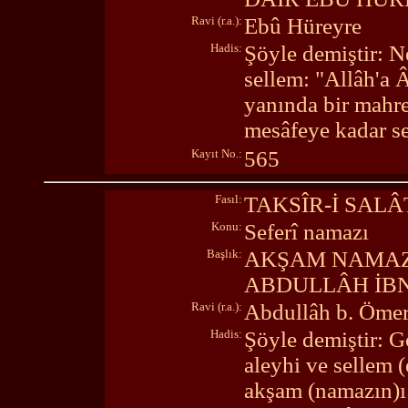
Ravi (r.a.):
Ebû Hüreyre
Hadis:
Şöyle demiştir: N
sellem: "Allâh'a 
yanında bir mahre
mesâfeye kadar se
Kayıt No.:
565
Fasıl:
TAKSÎR-İ SALÂ
Konu:
Seferî namazı
Başlık:
AKŞAM NAMAZI
ABDULLÂH İBN
Ravi (r.a.):
Abdullâh b. Öme
Hadis:
Şöyle demiştir: G
aleyhi ve sellem (
akşam (namazın)ı 