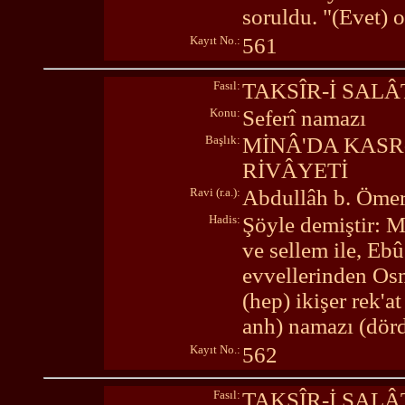
soruldu. "(Evet) 
Kayıt No.:
561
Fasıl:
TAKSÎR-İ SALÂ
Konu:
Seferî namazı
Başlık:
MİNÂ'DA KASR-
RİVÂYETİ
Ravi (r.a.):
Abdullâh b. Öme
Hadis:
Şöyle demiştir: M
ve sellem ile, Ebû
evvellerinden Osm
(hep) ikişer rek'
anh) namazı (dörd
Kayıt No.:
562
Fasıl:
TAKSÎR-İ SALÂ