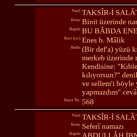
Fasıl:
TAKSÎR-İ SALÂ
Konu:
Binit üzerinde n
Başlık:
BU BÂBDA ENES
Ravi (r.a.):
Enes b. Mâlik
Hadis:
(Bir def'a) yüzü 
merkeb üzerinde n
Kendisine: "Kıbl
kılıyorsun?" deni
ve sellem'i böyl
yapmazdım" cevâb
Kayıt No.:
568
Fasıl:
TAKSÎR-İ SALÂ
Konu:
Seferî namazı
Başlık:
ABDULLÂH İBN-