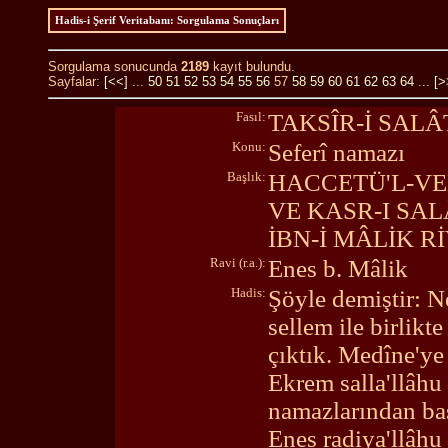
Hadis-i Şerif Veritabanı: Sorgulama Sonuçları
Sorgulama sonucunda
2189
kayıt bulundu.
Sayfalar:
[<<]
...
50
51
52
53
54
55
56
57
58
59
60
61
62
63
64
...
[>
Fasıl:
TAKSÎR-İ SALÂ
Konu:
Seferî namazı
Başlık:
HACCETÜ'L-VE
VE KASR-I SA
İBN-İ MÂLİK R
Ravi (r.a.):
Enes b. Mâlik
Hadis:
Şöyle demiştir: N
sellem ile birlik
çıktık. Medîne'y
Ekrem salla'llâhu
namazlarından başk
Enes radiya'llâhu