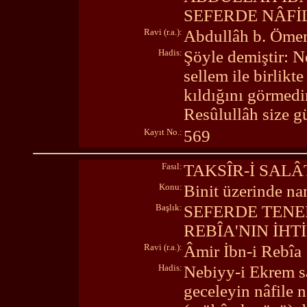
SEFERDE NÂFİ
Ravi (r.a.):
Abdullâh b. Öme
Hadis:
Şöyle demiştir: N
sellem ile birlikt
kıldığını görmed
Resûlullâh size g
Kayıt No.:
569
Fasıl:
TAKSÎR-İ SALÂ
Konu:
Binit üzerinde n
Başlık:
SEFERDE TENE
REBÎA'NIN İHT
Ravi (r.a.):
Âmir İbn-i Rebîa
Hadis:
Nebiyy-i Ekrem sal
geceleyin nâfile 