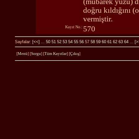
(mübârek yüzü) de
doğru kıldığını (
vermiştir.
Kayıt No.:
570
Sayfalar:
[<<]
...
50
51
52
53
54
55
56
57
58
59
60
61
62
63
64
...
[>
[
Menü
] [
Sorgu
] [
Tüm Kayıtlar
] [
Çıkış
]