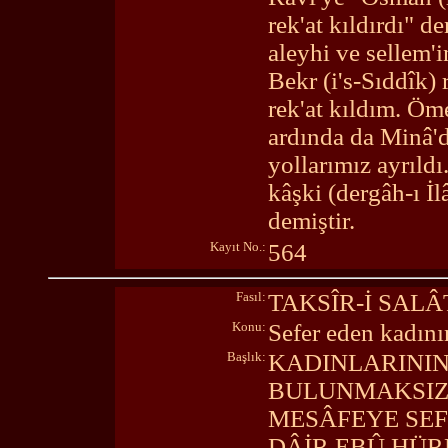
rek'at kıldırdı" d
aleyhi ve sellem'i
Bekr (i's-Sıddîk) 
rek'at kıldım. Öme
ardında da Minâ'd
yollarımız ayrıldı
kâşki (dergâh-ı İl
demiştir.
Kayıt No.:
564
Fasıl:
TAKSÎR-İ SALÂ
Konu:
Sefer eden kadın
Başlık:
KADINLARINI
BULUNMAKSIZI
MESÂFEYE SEF
DÂİR EBÛ HÜR