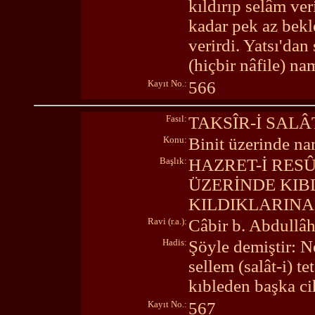
kıldırıp selâm ve
kadar pek az bekle
verirdi. Yatsı'dan
(hiçbir nâfile) na
Kayıt No.:
566
Fasıl:
TAKSÎR-İ SALÂ
Konu:
Binit üzerinde n
Başlık:
HAZRET-İ RES
ÜZERİNDE KIB
KILDIKLARINA 
Ravi (r.a.):
Câbir b. Abdullâ
Hadis:
Şöyle demiştir: N
sellem (salât-i) 
kıbleden başka ci
Kayıt No.:
567