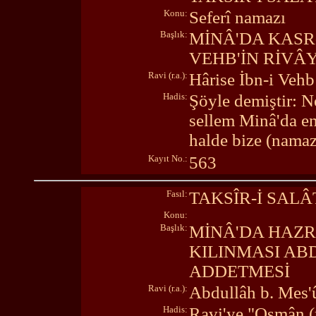
Konu:
Seferî namazı
Başlık:
MİNÂ'DA KASR-
VEHB'İN RİVÂY
Ravi (r.a.):
Hârise İbn-i Vehb
Hadis:
Şöyle demiştir: N
sellem Minâ'da e
halde bize (namazı
Kayıt No.:
563
Fasıl:
TAKSÎR-İ SALÂ
Konu:
Başlık:
MİNÂ'DA HAZR
KILINMASI AB
ADDETMESİ
Ravi (r.a.):
Abdullâh b. Mes'
Hadis:
Ravi'ye "Osmân (r