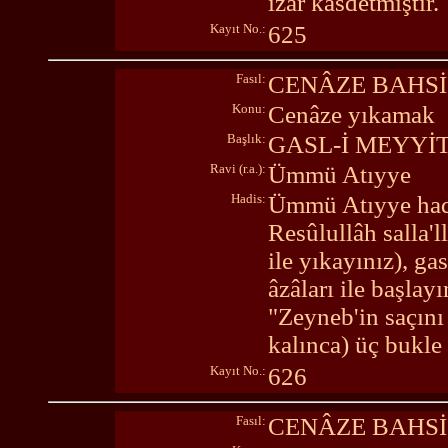
izâr kasdetmiştir.
Kayıt No.:
625
Fasıl:
CENÂZE BAHSİ
Konu:
Cenâze yıkamak
Başlık:
GASL-İ MEYYİ
Ravi (r.a.):
Ümmü Atıyye
Hadis:
Ümmü Atıyye hadîs
Resûlullâh salla'l
ile yıkayınız), gas
âzâları ile başla
"Zeyneb'in saçını 
kalınca) üç bukle 
Kayıt No.:
626
Fasıl:
CENÂZE BAHSİ