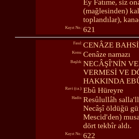
Ey Fâtıme, siz on
(mağlesinden) kal
toplandılar), kana
Kayıt No.:
621
Fasıl:
CENÂZE BAHSİ
Konu:
Cenâze namazı
Başlık:
NECÂŞÎ'NİN VE
VERMESİ VE D
HAKKINDA EBÛ
Ravi (r.a.):
Ebû Hüreyre
Hadis:
Resûlullâh salla'l
Necâşî öldüğü gün
Mescid'den) musal
dört tekbîr aldı.
Kayıt No.:
622