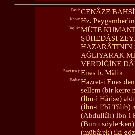
Fasıl:
CENÂZE BAHSİ
Konu:
Hz. Peygamber'in 
Başlık:
MÛTE KUMAND
ŞÜHEDÂSI ZEYD
HAZARÂTININ 
AĞLIYARAK M
VERDİĞİNE DÂİ
Ravi (r.a.):
Enes b. Mâlik
Hadis:
Hazret-i Enes demi
sellem (bir kerre 
(İbn-i Hârise) ald
(İbn-i Ebî Tâlib) 
(Abdullâh) İbn-i 
(Bunu söylerken) 
(mübârek) iki gö