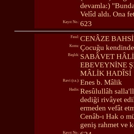
devamla:) "Bundan
Velîd aldı. Ona f
Kayıt No.:
623
Fasıl:
CENÂZE BAHSİ
Konu:
Çocuğu kendinden
Başlık:
SABÂVET HÂL
EBEVEYNİNE Ş
MÂLİK HADÎSİ
Ravi (r.a.):
Enes b. Mâlik
Hadis:
Resûlullâh salla'l
dediği rivâyet ed
ermeden vefât et
Cenâb-ı Hak o mü
geniş rahmet ve ke
Kayıt No.: