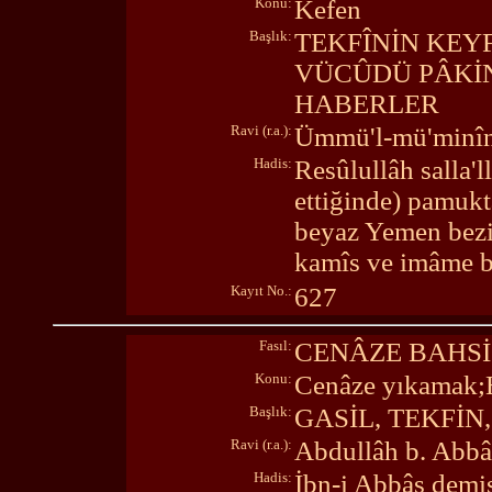
Konu:
Kefen
Başlık:
TEKFÎNİN KEYF
VÜCÛDÜ PÂKİN
HABERLER
Ravi (r.a.):
Ümmü'l-mü'minîn
Hadis:
Resûlullâh salla'l
ettiğinde) pamukt
beyaz Yemen bezi 
kamîs ve imâme bu
Kayıt No.:
627
Fasıl:
CENÂZE BAHSİ
Konu:
Cenâze yıkamak;H
Başlık:
GASİL, TEKFİN
Ravi (r.a.):
Abdullâh b. Abbâ
Hadis:
İbn-i Abbâs demişt