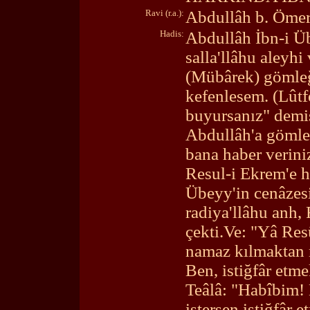
Ravi (r.a.):
Abdullâh b. Öme
Hadis:
Abdullâh İbn-i Ü
salla'llâhu aleyhi
(Mübârek) gömleğ
kefenlesem. (Lûtf
buyursanız" demişt
Abdullâh'a gömleğ
bana haber verini
Resul-i Ekrem'e ha
Übeyy'in cenâzes
radiya'llâhu anh, 
çekti.Ve: "Yâ Resû
namaz kılmaktan 
Ben, istiğfâr et
Teâlâ: "Habîbim! B
istersen istiğfâr 