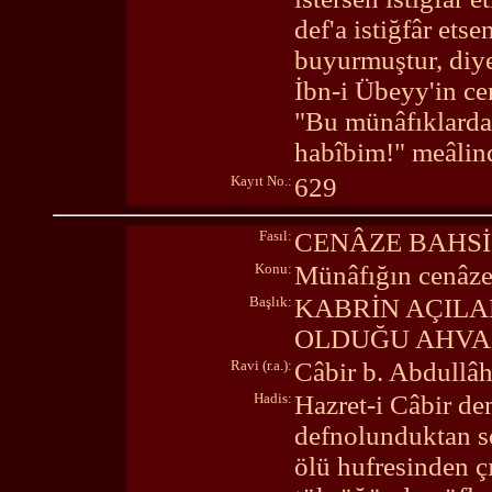
def'a istiğfâr ets
buyurmuştur, diye
İbn-i Übeyy'in ce
"Bu münâfıklardan
habîbim!" meâlind
Kayıt No.:
629
Fasıl:
CENÂZE BAHSİ
Konu:
Münâfığın cenâze
Başlık:
KABRİN AÇILA
OLDUĞU AHVA
Ravi (r.a.):
Câbir b. Abdullâ
Hadis:
Hazret-i Câbir de
defnolunduktan so
ölü hufresinden ç