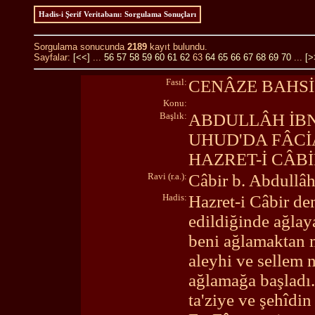
Hadis-i Şerif Veritabanı: Sorgulama Sonuçları
Sorgulama sonucunda
2189
kayıt bulundu.
Sayfalar:
[<<]
...
56
57
58
59
60
61
62
63
64
65
66
67
68
69
70
...
[>
Fasıl:
CENÂZE BAHSİ
Konu:
Başlık:
ABDULLÂH İBN
UHUD'DA FÂCİ
HAZRET-İ CÂBİ
Ravi (r.a.):
Câbir b. Abdullâ
Hadis:
Hazret-i Câbir de
edildiğinde ağlay
beni ağlamaktan m
aleyhi ve sellem
ağlamağa başladı.
ta'ziye ve şehîdin