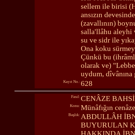
sellem ile birisi 
ansızın devesind
(zavallının) boyn
salla'llâhu aleyh
su ve sidr ile yık
Ona koku sürmeyi
Çünkü bu (ihrâmlı
olarak ve) "Lebb
uydum, dîvânına g
Kayıt No.:
628
Fasıl:
CENÂZE BAHSİ
Konu:
Münâfığın cenâze
Başlık:
ABDULLÂH İBN
BUYURULAN KA
HAKKINDA İBN