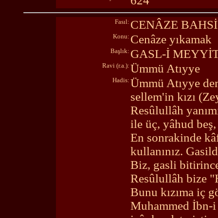
624
Fasıl:
CENÂZE BAHSİ
Konu:
Cenâze yıkamak
Başlık:
GASL-İ MEYYİ
Ravi (r.a.):
Ümmü Atıyye
Hadis:
Ümmü Atıyye demiş
sellem'in kızı (Ze
Resûlullâh yanımı
ile üç, yâhud beş,
En sonrakinde kâf
kullanınız. Gasil
Biz, gasli bitirin
Resûlullâh bize "H
Bunu kızıma iç g
Muhammed İbn-i S