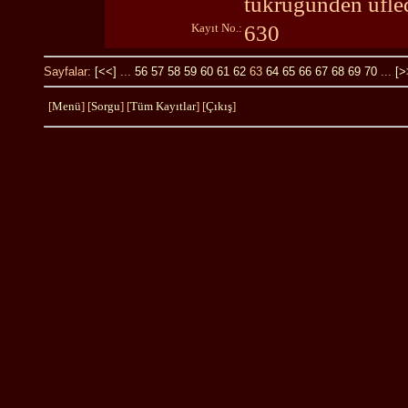
tükrüğünden üfled
Kayıt No.:
630
Sayfalar:
[<<]
...
56
57
58
59
60
61
62
63
64
65
66
67
68
69
70
...
[>
[
Menü
] [
Sorgu
] [
Tüm Kayıtlar
] [
Çıkış
]