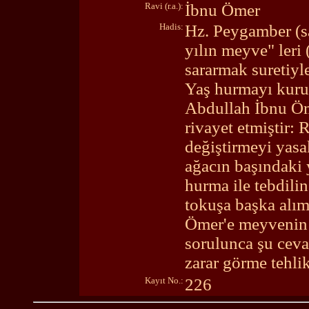
Ravi (r.a.):
İbnu Ömer
Hadis:
Hz. Peygamber (sa
yılın meyve" leri
sararmak suretiyl
Yaş hurmayı kuru
Abdullah İbnu Öm
rivayet etmiştir: 
değiştirmeyi yasa
ağacın başındaki 
hurma ile tebdili
tokuşa başka alı
Ömer'e meyvenin s
sorulunca şu ceva
zarar görme tehlik
Kayıt No.:
226