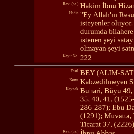
Ravi (r.a.):
Hakim İbnu Hiz
Hadis:
"Ey Allah'ın Resu
isteyenler oluyor
durumda bilahere 
istenen şeyi sata
olmayan şeyi sat
Kayıt No.:
222
Fasıl:
BEY (ALIM-SA
Konu:
Kabzedilmeyen Sa
Kaynak:
Buhari, Büyu 49,
35, 40, 41, (1525
286-287); Ebu Da
(1291); Muvatta,
Ticarat 37, (2226
Ravi (r.a.):
İbnu Abbas