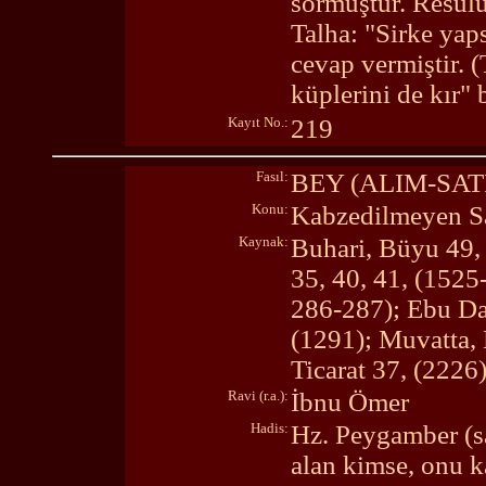
sormuştur. Resulu
Talha: "Sirke yap
cevap vermiştir. (
küplerini de kır"
Kayıt No.:
219
Fasıl:
BEY (ALIM-SA
Konu:
Kabzedilmeyen Sa
Kaynak:
Buhari, Büyu 49,
35, 40, 41, (1525
286-287); Ebu Da
(1291); Muvatta,
Ticarat 37, (2226
Ravi (r.a.):
İbnu Ömer
Hadis:
Hz. Peygamber (sa
alan kimse, onu 