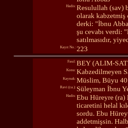
Hadis:
Resulullah (sav) 
olarak kabzetmiş 
derki: "İbnu Abba
şu cevabı verdi: 
satılmasıdır, yiye
Kayıt No.:
223
Fasıl:
BEY (ALIM-SA
Konu:
Kabzedilmeyen Sa
Kaynak:
Müslim, Büyu 40
Ravi (r.a.):
Süleyman İbnu Y
Hadis:
Ebu Hüreyre (ra) 
ticaretini helal 
sordu. Ebu Hüreyre
addetmişsin. Halb