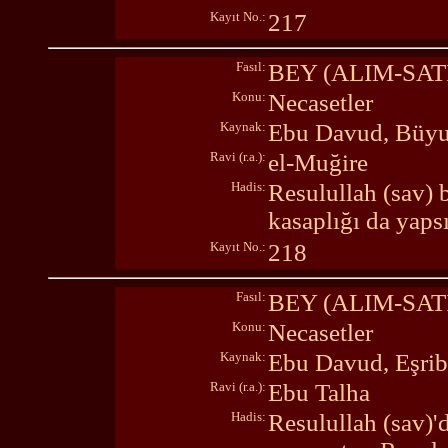
Kayıt No.:
217
Fasıl:
BEY (ALIM-SA
Konu:
Necasetler
Kaynak:
Ebu Davud, Büyu
Ravi (r.a.):
el-Muğire
Hadis:
Resulullah (sav) b
kasaplığı da yaps
Kayıt No.:
218
Fasıl:
BEY (ALIM-SA
Konu:
Necasetler
Kaynak:
Ebu Davud, Eşribe
Ravi (r.a.):
Ebu Talha
Hadis:
Resulullah (sav)'