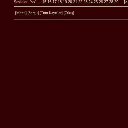
Sayfalar:
[<<]
...
15
16
17
18
19
20
21
22
23
24
25
26
27
28
29
...
[>
[
Menü
] [
Sorgu
] [
Tüm Kayıtlar
] [
Çıkış
]