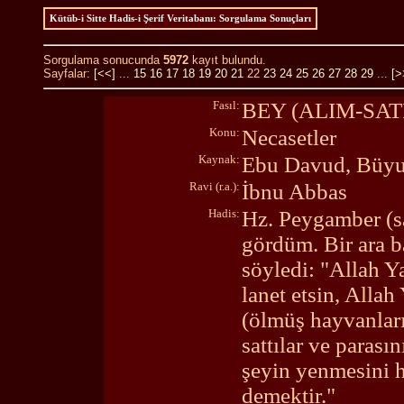
Kütüb-i Sitte Hadis-i Şerif Veritabanı: Sorgulama Sonuçları
Sorgulama sonucunda
5972
kayıt bulundu.
Sayfalar:
[<<]
...
15
16
17
18
19
20
21
22
23
24
25
26
27
28
29
...
[>
Fasıl:
BEY (ALIM-SA
Konu:
Necasetler
Kaynak:
Ebu Davud, Büyu
Ravi (r.a.):
İbnu Abbas
Hadis:
Hz. Peygamber (s
gördüm. Bir ara b
söyledi: "Allah Ya
lanet etsin, Allah
(ölmüş hayvanları
sattılar ve parasın
şeyin yenmesini h
demektir."