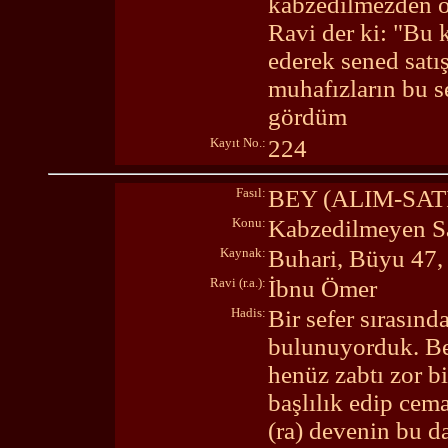
kabzedilmezden ön
Ravi der ki: "Bu
ederek sened satış
muhafızların bu se
gördüm
Kayıt No.:
224
Fasıl:
BEY (ALIM-SA
Konu:
Kabzedilmeyen Sa
Kaynak:
Buhari, Büyu 47,
Ravi (r.a.):
İbnu Ömer
Hadis:
Bir sefer sırasın
bulunuyorduk. Ben
henüz zabtı zor b
başlılık edip ce
(ra) devenin bu d