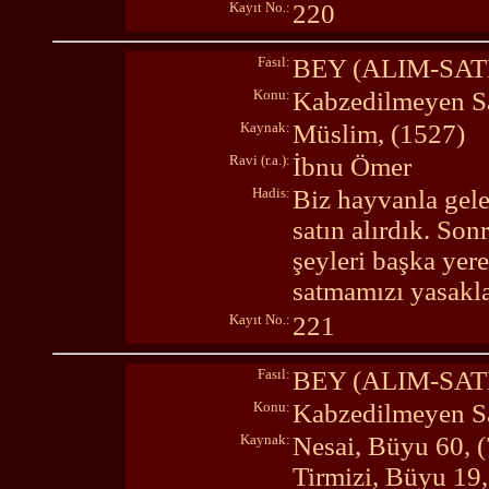
Kayıt No.:
220
Fasıl:
BEY (ALIM-SA
Konu:
Kabzedilmeyen Sa
Kaynak:
Müslim, (1527)
Ravi (r.a.):
İbnu Ömer
Hadis:
Biz hayvanla gele
satın alırdık. So
şeyleri başka yer
satmamızı yasakla
Kayıt No.:
221
Fasıl:
BEY (ALIM-SA
Konu:
Kabzedilmeyen Sa
Kaynak:
Nesai, Büyu 60, 
Tirmizi, Büyu 19,