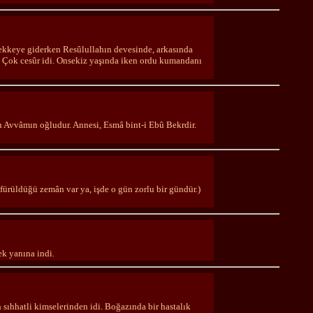
Mekkeye giderken Resûlullahın devesinde, arkasında
 Çok cesûr idi. Onsekiz yaşında iken ordu kumandanı
 Avvâmın oğludur. Annesi, Esmâ bint-i Ebû Bekrdir.
üfürüldüğü zemân var ya, işde o gün zorlu bir gündür.)
ek yanına indi.
sıhhatli kimselerinden idi. Boğazında bir hastalık