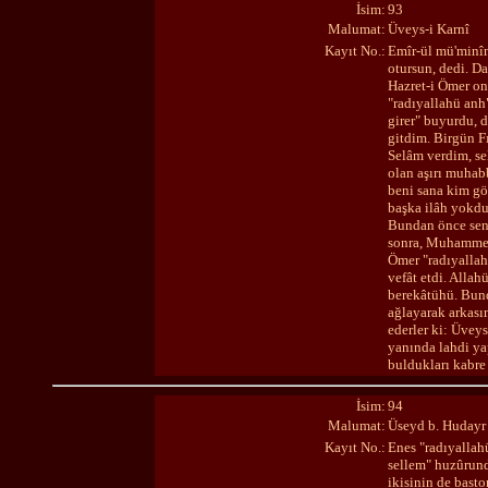
İsim:
93
Malumat:
Üveys-i Karnî
Kayıt No.:
Emîr-ül mü'minîn
otursun, dedi. Da
Hazret-i Ömer on
"radıyallahü anh"
girer" buyurdu, 
gitdim. Birgün F
Selâm verdim, se
olan aşırı muhab
beni sana kim gö
başka ilâh yokdur
Bundan önce seni
sonra, Muhammed 
Ömer "radıyallah
vefât etdi. Allah
berekâtühü. Bund
ağlayarak arkası
ederler ki: Üveys
yanında lahdi yap
buldukları kabre 
İsim:
94
Malumat:
Üseyd b. Hudayr
Kayıt No.:
Enes "radıyallah
sellem" huzûrunda
ikisinin de basto