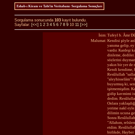
Eshab-ı Kiram ve Tabi'in Veritabanı: Sorgulama Sonuçları
Sorgulama sonucunda
103
kayıt bulundu.
Sayfalar:
[<<]
1
2
3
4
5
6
7
8
9
10
11
[>>]
İsim:
Tufeyl b. Âmr Dû
Malumat:
Kendisi şöyle an
yanıma gelip, ey
vardır. Kardeşi 
dinleme, dediler
sözlerini duymam
yakın bir yer de
Kendi kendime, b
Resûlullah "sall
"aleyhisselâm"! 
buyurmuş ki, sen
işitmemişdim. Ke
gidip kavmimi is
dedim. Resûlulla
Onlara yaklaşdığ
yerime nakl eyle
dilimin ucuna geç
Sonra Resûlullah
"Allahım, reîsle
etdim. Resûlulla
birlikde, Hayber