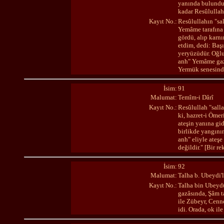
yanında bulundum
kadar Resûlullah 
Kayıt No.:
Resûlullahın "sa
Yemâme tarafına c
gördü, alıp karnı
etdim, dedi: Baş
yeryüzüdür. Oğlu
anh" Yemâme gazâ
Yermük senesinde
İsim:
91
Malumat:
Temîm-i Dârî
Kayıt No.:
Resûlullah "sall
ki, hazret-i Ömer
ateşin yanına gi
birlikde yangını
anh" eliyle ateşe
değildir." [Bir r
İsim:
92
Malumat:
Talha b. Ubeydi'
Kayıt No.:
Talha bin Ubeydü
gazâsında, Şâm t
ile Zübeyr, Cenn
idi. Orada, ok il