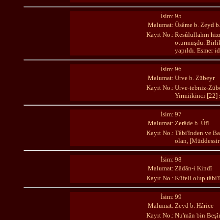
İsim:
95
Malumat:
Üsâme b. Zeyd b.
Kayıt No.:
Resûlullahın hiz
oturmuşdu. Birli
yapıldı. Esmer id
İsim:
96
Malumat:
Urve b. Zübeyr
Kayıt No.:
Urve-tebniz-Zübe
Yirmiikinci [22]
İsim:
97
Malumat:
Zerâde b. Ûfî
Kayıt No.:
Tâbi'înden ve Bas
olan, [Müddessir
İsim:
98
Malumat:
Zâdân-i Kindî
Kayıt No.:
Kûfeli olup tâbi
İsim:
99
Malumat:
Zeyd b. Hârice
Kayıt No.:
Nu'mân bin Beşîr