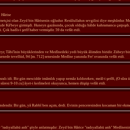
 Hârise
metçisi olan Zeyd bin Hârisenin oğludur. Resûlullahın sevgilisi diye meşhûrdur. 
kde Kâ'beye girmişdi. Huneyn gazâsında, çocuk olduğu hâlde kahramanca çarpışdı.
i. Çok hadîs-i şerîf haber vermişdir. 59 da vefât etdi.
yr, Tâbi'înin büyüklerinden ve Medînedeki yedi büyük âlimden biridir. Zübeyr bin
 senede tevellüd, 94 [m. 712] senesinde Medîne yanında Fer' ovasında vefât etdi.
ralı idi. Bir gün mescidde imâmlık yapıp nemâz kıldırırken; meâl-i şerîfi, (O sûra 
 sûresi 9-10.cu] âyet-i kerîmeleri okuyunca, hemen düşüp vefât etdi.
'îndendir. Bir gün, yâ Rabbî ben açım, dedi. Evinin penceresinden kocaman bir ekm
 "radıyallahü anh" şöyle anlatmışdır: Zeyd bin Hârice "radıyallahü anh" Medînenin 