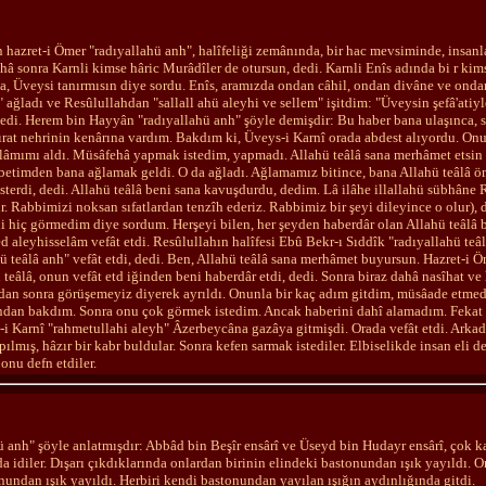
 hazret-i Ömer "radıyallahü anh", halîfeliği zemânında, bir hac mevsiminde, insanla
hâ sonra Karnli kimse hâric Murâdîler de otursun, dedi. Karnli Enîs adında bi r kim
a, Üveysi tanırmısın diye sordu. Enîs, aramızda ondan câhil, ondan divâne ve ond
 ağladı ve Resûlullahdan "sallall ahü aleyhi ve sellem" işitdim: "Üveysin şefâ'atiy
dedi. Herem bin Hayyân "radıyallahü anh" şöyle demişdir: Bu haber bana ulaşınca,
ırat nehrinin kenârına vardım. Bakdım ki, Üveys-i Karnî orada abdest alıyordu. Onu
lâmımı aldı. Müsâfehâ yapmak istedim, yapmadı. Allahü teâlâ sana merhâmet etsin v
betimden bana ağlamak geldi. O da ağladı. Ağlamamız bitince, bana Allahü teâlâ ö
sterdi, dedi. Allahü teâlâ beni sana kavuşdurdu, dedim. Lâ ilâhe illallahü sübhâne
. Rabbimizi noksan sıfatlardan tenzîh ederiz. Rabbimiz bir şeyi dileyince o olur), 
 hiç görmedim diye sordum. Herşeyi bilen, her şeyden haberdâr olan Allahü teâlâ 
aleyhisselâm vefât etdi. Resûlullahın halîfesi Ebû Bekr-ı Sıddîk "radıyallahü teâlâ
ü teâlâ anh" vefât etdi, dedi. Ben, Allahü teâlâ sana merhâmet buyursun. Hazret-i Ö
ü teâlâ, onun vefât etd iğinden beni haberdâr etdi, dedi. Sonra biraz dahâ nasîhat v
an sonra görüşemeyiz diyerek ayrıldı. Onunla bir kaç adım gitdim, müsâade etmedi.
ndan bakdım. Sonra onu çok görmek istedim. Ancak haberini dahî alamadım. Fekat h
-i Karnî "rahmetullahi aleyh" Âzerbeycâna gazâya gitmişdi. Orada vefât etdi. Arkadaş
ılmış, hâzır bir kabr buldular. Sonra kefen sarmak istediler. Elbiselikde insan eli 
onu defn etdiler.
ü anh" şöyle anlatmışdır: Abbâd bin Beşîr ensârî ve Üseyd bin Hudayr ensârî, çok ka
 idiler. Dışarı çıkdıklarında onlardan birinin elindeki bastonundan ışık yayıldı. On
nundan ışık yayıldı. Herbiri kendi bastonundan yayılan ışığın aydınlığında gitdi.