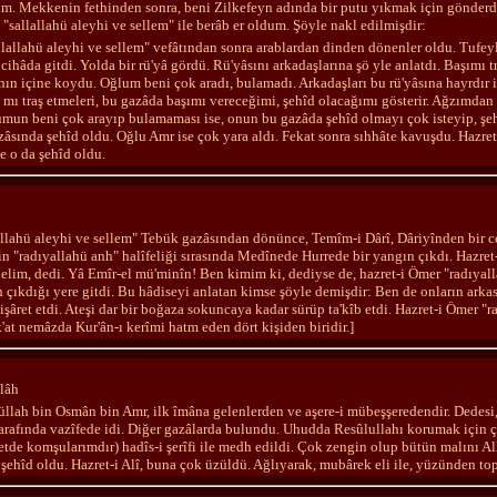
. Mekkenin fethinden sonra, beni Zilkefeyn adında bir putu yıkmak için gönderdi
"sallallahü aleyhi ve sellem" ile berâb er oldum. Şöyle nakl edilmişdir:
llallahü aleyhi ve sellem" vefâtından sonra arablardan dinden dönenler oldu. Tufey
ihâda gitdi. Yolda bir rü'yâ gördü. Rü'yâsını arkadaşlarına şö yle anlatdı. Başımı t
nın içine koydu. Oğlum beni çok aradı, bulamadı. Arkadaşları bu rü'yâsına hayrdır in
ı mı traş etmeleri, bu gazâda başımı vereceğimi, şehîd olacağımı gösterir. Ağzımd
mun beni çok arayıp bulamaması ise, onun bu gazâda şehîd olmayı çok isteyip, şeh
sında şehîd oldu. Oğlu Amr ise çok yara aldı. Fekat sonra sıhhâte kavuşdu. Hazret
 o da şehîd oldu.
allahü aleyhi ve sellem" Tebük gazâsından dönünce, Temîm-i Dârî, Dâriyînden bir ce
in "radıyallahü anh" halîfeliği sırasında Medînede Hurrede bir yangın çıkdı. Hazre
delim, dedi. Yâ Emîr-el mü'minîn! Ben kimim ki, dediyse de, hazret-i Ömer "radıyal
n çıkdığı yere gitdi. Bu hâdiseyi anlatan kimse şöyle demişdir: Ben de onların ark
 işâret etdi. Ateşi dar bir boğaza sokuncaya kadar sürüp ta'kîb etdi. Hazret-i Ömer
ek'at nemâzda Kur'ân-ı kerîmi hatm eden dört kişiden biridir.]
llâh
llah bin Osmân bin Amr, ilk îmâna gelenlerden ve aşere-i mübeşşeredendir. Dedesi,
arafında vazîfede idi. Diğer gazâlarda bulundu. Uhudda Resûlullahı korumak için ço
etde komşularımdır) hadîs-i şerîfi ile medh edildi. Çok zengin olup bütün malını Al
e şehîd oldu. Hazret-i Alî, buna çok üzüldü. Ağlıyarak, mubârek eli ile, yüzünden top