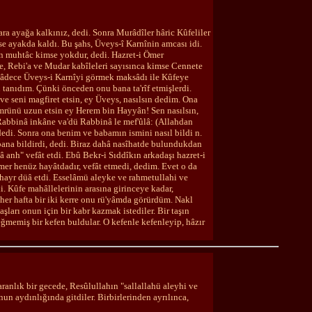
ra ayağa kalkınız, dedi. Sonra Murâdîler hâric Kûfeliler
se ayakda kaldı. Bu şahs, Üveys-î Karnînin amcası idi.
an muhtâc kimse yokdur, dedi. Hazret-i Ömer
le, Rebi'a ve Mudar kabîleleri sayısınca kimse Cennete
 sâdece Üveys-i Karnîyi görmek maksâdı ile Kûfeye
 tanıdım. Çünki önceden onu bana ta'rîf etmişlerdi.
e seni magfiret etsin, ey Üveys, nasılsın dedim. Ona
mrünü uzun etsin ey Herem bin Hayyân! Sen nasılsın,
 Rabbinâ inkâne va'dü Rabbinâ le mef'ûlâ: (Allahdan
dedi. Sonra ona benim ve babamın ismini nasıl bildi n.
bana bildirdi, dedi. Biraz dahâ nasîhatde bulundukdan
 anh" vefât etdi. Ebû Bekr-i Sıddîkın arkadaşı hazret-i
mer henüz hayâtdadır, vefât etmedi, dedim. Evet o da
e hayr düâ etdi. Esselâmü aleyke ve rahmetullahi ve
 Kûfe mahâllelerinin arasına girinceye kadar,
er hafta bir iki kerre onu rü'yâmda görürdüm. Nakl
ları onun için bir kabr kazmak istediler. Bir taşın
değmemiş bir kefen buldular. O kefenle kefenleyip, hâzır
ranlık bir gecede, Resûlullahın "sallallahü aleyhi ve
un aydınlığında gitdiler. Birbirlerinden ayrılınca,