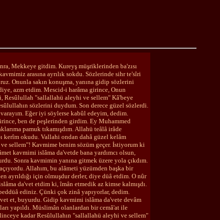
onra, Mekkeye gitdim. Kureyş müşriklerinden ba'zısı
vmimiz arasına ayrılık sokdu. Sözlerinde sihr te'sîri
oruz. Onunla sakın konuşma, yanına gidip sözlerini
diye, azm etdim. Mescid-i harâma girince, Onun
 Resûlullah "sallallahü aleyhi ve sellem" Kâ'beye
esûlullahın sözlerini duydum. Son derece güzel sözlerdi.
 varayım. Eğer iyi söylerse kabûl edeyim, dedim.
 girince, ben de peşlerinden girdim. Ey Muhammed
laklarıma pamuk tıkamışdım. Allahü teâlâ irâde
ân-ı kerîm okudu. Vallahi ondan dahâ güzel kelâm
i ve sellem"! Kavmime benim sözüm geçer. İstiyorum ki
lâmet kavmimi islâma da'vetde bana yardımcı olsun,
uyurdu. Sonra kavmimin yanına gitmek üzere yola çıkdım.
 saçıyordu. Allahım, bu alâmeti yüzümden başka bir
n ayrıldığı için olmuşdur derler, diye düâ etdim. O nûr
 islâma da'vet etdim ki, îmân etmedik az kimse kalmışdı.
beddüâ ediniz. Çünki çok zinâ yapıyorlar, dedim.
a'vet et, buyurdu. Gidip kavmimi islâma da'vete devâm
arı yapıldı. Müslimân olanlardan bir cemâ'at ile
linceye kadar Resûlullahın "sallallahü aleyhi ve sellem"