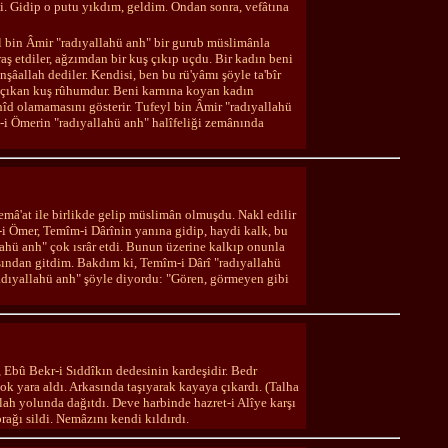
. Gidip o putu yıkdım, geldim. Ondan sonra, vefâtına
l bin Âmir "radıyallahü anh" bir gurub müslimânla
raş etdiler, ağzımdan bir kuş çıkıp uçdu. Bir kadın beni
şâallah dediler. Kendisi, ben bu rü'yâmı şöyle ta'bîr
an çıkan kuş rûhumdur. Beni karnına koyan kadın
îd olamamasını gösterir. Tufeyl bin Âmir "radıyallahü
-i Ömerin "radıyallahü anh" halîfeliği zemânında
mâ'at ile birlikde gelip müslimân olmuşdu. Nakl edilir
t-i Ömer, Temîm-i Dârînin yanına gidip, haydi kalk, bu
lahü anh" çok ısrâr etdi. Bunun üzerine kalkıp onunla
asından gitdim. Bakdım ki, Temîm-i Dârî "radıyallahü
 "radıyallahü anh" şöyle diyordu: "Gören, görmeyen gibi
 Ebû Bekr-i Sıddîkın dedesinin kardeşidir. Bedr
k yara aldı. Arkasında taşıyarak kayaya çıkardı. (Talha
lah yolunda dağıtdı. Deve harbinde hazret-i Alîye karşı
rağı sildi. Nemâzını kendi kıldırdı.